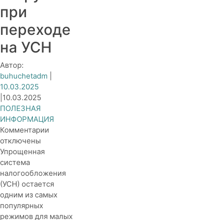
при
переходе
на УСН
Автор:
buhuchetadm
|
10.03.2025
|
10.03.2025
ПОЛЕЗНАЯ
ИНФОРМАЦИЯ
к
Комментарии
записи
отключены
Оптимизация
Упрощенная
налоговой
система
нагрузки
налогообложения
при
(УСН) остается
переходе
одним из самых
на
популярных
УСН
режимов для малых