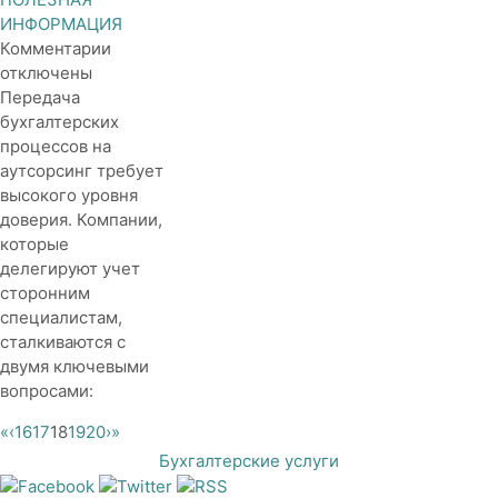
ИНФОРМАЦИЯ
к
Комментарии
записи
отключены
Как
Передача
защитить
бухгалтерских
конфиденциальность
процессов на
вашего
аутсорсинг требует
бизнеса
высокого уровня
на
доверия. Компании,
аутсорсе?
которые
делегируют учет
сторонним
специалистам,
сталкиваются с
двумя ключевыми
вопросами:
«
‹
16
17
18
19
20
›
»
Бухгалтерские услуги