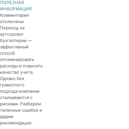
ПОЛЕЗНАЯ
ИНФОРМАЦИЯ
к
Комментарии
записи
отключены
Частые
Переход на
ошибки
аутсорсинг
при
бухгалтерии —
переходе
эффективный
на
способ
аутсорсинг
оптимизировать
бухгалтерии
расходы и повысить
качество учета.
Однако без
грамотного
подхода компании
сталкиваются с
рисками. Разберем
типичные ошибки и
дадим
рекомендации.