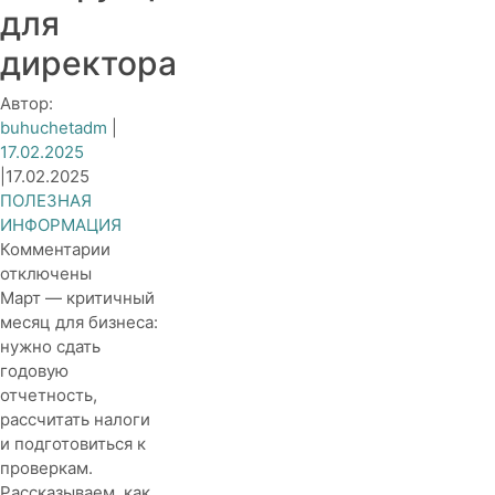
для
директора
Автор:
buhuchetadm
|
17.02.2025
|
17.02.2025
ПОЛЕЗНАЯ
ИНФОРМАЦИЯ
к
Комментарии
записи
отключены
Готовимся
Март — критичный
к
месяц для бизнеса:
мартовской
нужно сдать
отчетности:
годовую
инструкция
отчетность,
для
рассчитать налоги
директора
и подготовиться к
проверкам.
Рассказываем, как