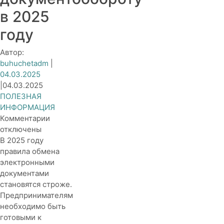
в 2025
году
Автор:
buhuchetadm
|
04.03.2025
|
04.03.2025
ПОЛЕЗНАЯ
ИНФОРМАЦИЯ
к
Комментарии
записи
отключены
Новые
В 2025 году
требования
правила обмена
к
электронными
электронному
документами
документообороту
становятся строже.
в
Предпринимателям
2025
необходимо быть
году
готовыми к