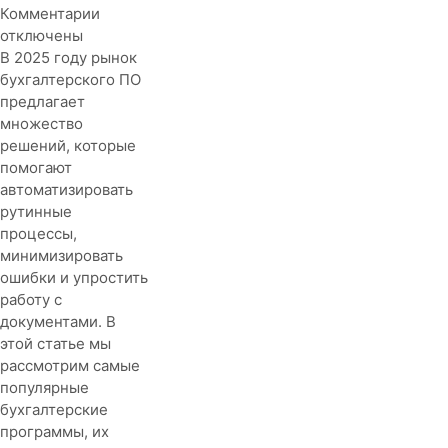
к
Комментарии
записи
отключены
Обзор
В 2025 году рынок
популярных
бухгалтерского ПО
бухгалтерских
предлагает
программ
множество
на
решений, которые
2025
помогают
год
автоматизировать
рутинные
процессы,
минимизировать
ошибки и упростить
работу с
документами. В
этой статье мы
рассмотрим самые
популярные
бухгалтерские
программы, их