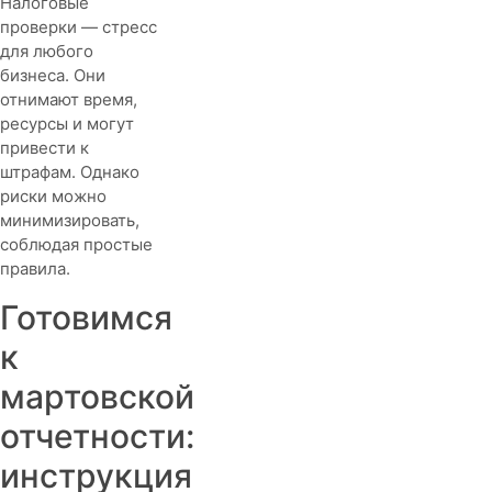
Как
Налоговые
избежать
проверки — стресс
налоговых
для любого
проверок:
бизнеса. Они
советы
отнимают время,
для
ресурсы и могут
бизнеса
привести к
штрафам. Однако
риски можно
минимизировать,
соблюдая простые
правила.
Готовимся
к
мартовской
отчетности:
инструкция