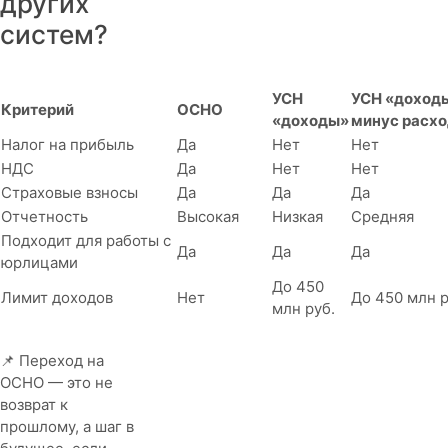
других
систем?
УСН
УСН «доход
Критерий
ОСНО
«доходы»
минус расх
Налог на прибыль
Да
Нет
Нет
НДС
Да
Нет
Нет
Страховые взносы
Да
Да
Да
Отчетность
Высокая
Низкая
Средняя
Подходит для работы с
Да
Да
Да
юрлицами
До 450
Лимит доходов
Нет
До 450 млн р
млн руб.
📌 Переход на
ОСНО — это не
возврат к
прошлому, а шаг в