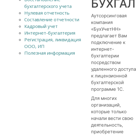
БУХГАЛ
бухгалтерского учета
Нулевая отчетность
Аутсорсинговая
Составление отчетности
компания
Кадровый учет
«БухУчетНН»
Интернет-бухгалтерия
предлагает Вам
Регистрация, ликвидация
подключение к
ООО, ИП
интернет-
Полезная информация
бухгалтерии
посредством
удаленного доступа
к лицензионной
бухгалтерской
программе 1С.
Для многих
организаций,
которые только
начали вести свою
деятельность,
приобретение