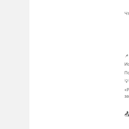
Чт
📌
Ис
П
💡
«
за
