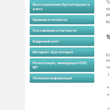
Т
Восстановление бухгалтерского
учета
Н
де
Нулевая отчетность
Во
Составление отчетности

Кадровый учет
Интернет-бухгалтерия
Ес
ис
Регистрация, ликвидация ООО,
ИП
Чт
Полезная информация
→ 
→ 