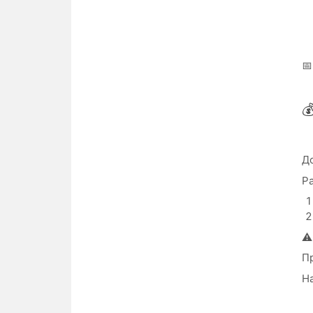
📅

До
Ра
⚠
П
На