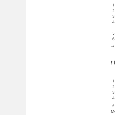
→ 
❗
📌
М