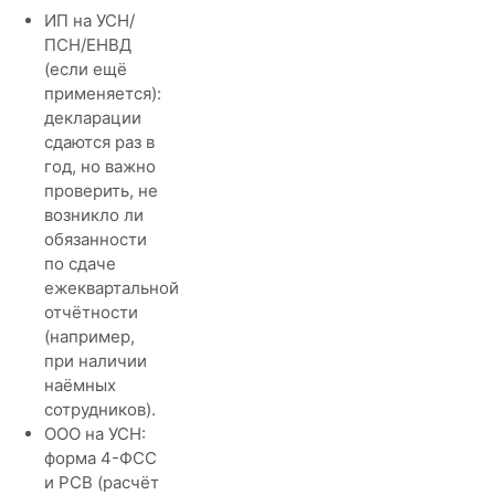
ИП на УСН/
ПСН/ЕНВД
(если ещё
применяется):
декларации
сдаются раз в
год, но важно
проверить, не
возникло ли
обязанности
по сдаче
ежеквартальной
отчётности
(например,
при наличии
наёмных
сотрудников).
ООО на УСН:
форма 4-ФСС
и РСВ (расчёт